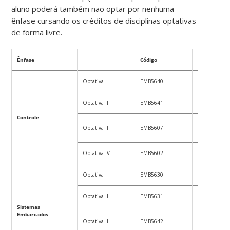
aluno poderá também não optar por nenhuma
ênfase cursando os créditos de disciplinas optativas
de forma livre.
Ênfase
Código
DISCIPLINAS
Optativa I
EMB5640
Sinais e Sist
Optativa II
EMB5641
Sistemas de 
Controle
Processamento
Optativa III
EMB5607
de Sinais
Optativa IV
EMB5602
Controle Digi
Optativa I
EMB5630
Programação I
Optativa II
EMB5631
Programação I
Sistemas
Embarcados
Optativa III
EMB5642
Microcontrola