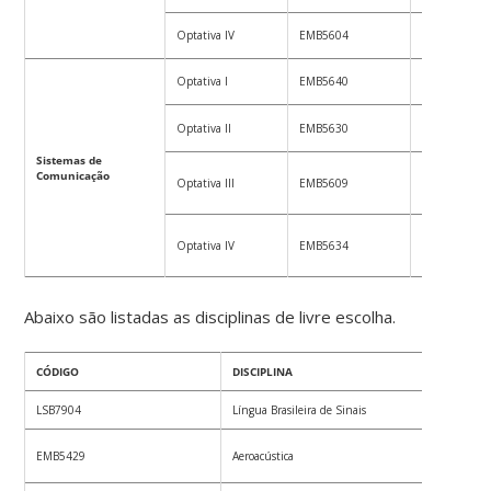
Optativa IV
EMB5604
Instrumentaç
Optativa I
EMB5640
Sinais e Sist
Optativa II
EMB5630
Programação I
Sistemas de
Comunicação
Sistemas de
Optativa III
EMB5609
Comunicação
Redes de Com
Optativa IV
EMB5634
Dados
Abaixo são listadas as disciplinas de livre escolha.
CÓDIGO
DISCIPLINA
CRÉDITO
LSB7904
Língua Brasileira de Sinais
EMB5429
Aeroacústica
4