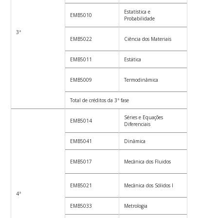
Estatística e
EMB5010
4
Probabilidade
3ª
EMB5022
Ciência dos Materiais
4
EMB5011
Estática
4
EMB5009
Termodinâmica
4
Total de créditos da 3ª fase
24
Séries e Equações
EMB5014
4
Diferenciais
EMB5041
Dinâmica
3
EMB5017
Mecânica dos Fluidos
4
EMB5021
Mecânica dos Sólidos I
4
4ª
EMB5033
Metrologia
3