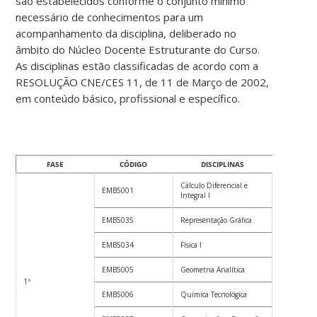
são estabelecidos conforme o conjunto mínimo
necessário de conhecimentos para um
acompanhamento da disciplina, deliberado no
âmbito do Núcleo Docente Estruturante do Curso.
As disciplinas estão classificadas de acordo com a
RESOLUÇÃO CNE/CES 11, de 11 de Março de 2002,
em conteúdo básico, profissional e específico.
FASE
CÓDIGO
DISCIPLINAS
CRÉDITOS
Cálculo Diferencial e
EMB5001
4
Integral I
EMB5035
Representação Gráfica
3
EMB5034
Física I
4
EMB5005
Geometria Analítica
4
1ª
EMB5006
Química Tecnológica
4