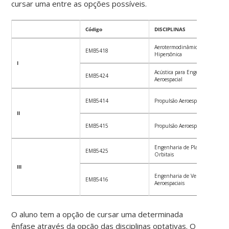
cursar uma entre as opções possíveis.
Código
DISCIPLINAS
Aerotermodinâmica e
EMB5418
Hipersônica
I
Acústica para Engenharia
EMB5424
Aeroespacial
EMB5414
Propulsão Aeroespacial II
II
EMB5415
Propulsão Aeroespacial III
Engenharia de Plataformas
EMB5425
Orbitais
III
Engenharia de Veículos
EMB5416
Aeroespaciais
O aluno tem a opção de cursar uma determinada
ênfase através da opção das disciplinas optativas. O