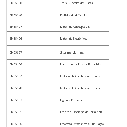
EMB5408
Teoria Cinética dos Gases
4
EMB5428
Estrutura da Matéria
4
EMB5427
Materiais Aeroespaciais
4
EMB5426
Materiais Eletrônicos
4
EMB5627
Sistemas Motrizes I
4
EMB5106
Maquinas de Fluxo e Propulsão
4
EMB5304
Motores de Combustão Interna I
4
EMB5328
Motores de Combustão Interna II
2
EMB5307
Ligações Permanentes
4
EMB5955
Projeto e Operação de Terminais
4
EMB5986
Processos Estocásticos e Simulação
4