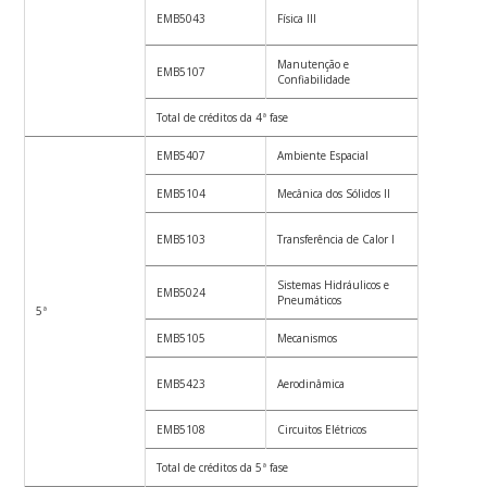
EMB5043
Física III
4
Manutenção e
EMB5107
2
Confiabilidade
Total de créditos da 4ª fase
24
EMB5407
Ambiente Espacial
2
EMB5104
Mecânica dos Sólidos II
4
EMB5103
Transferência de Calor I
4
Sistemas Hidráulicos e
EMB5024
4
Pneumáticos
5ª
EMB5105
Mecanismos
2
EMB5423
Aerodinâmica
4
EMB5108
Circuitos Elétricos
4
Total de créditos da 5ª fase
24