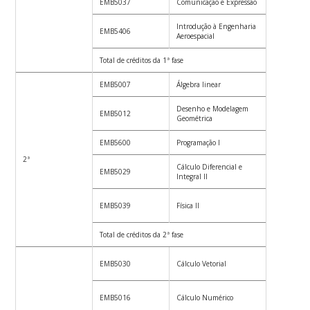
EMB5037
Comunicação e Expressão
2
Introdução à Engenharia
EMB5406
2
Aeroespacial
Total de créditos da 1ª fase
23
EMB5007
Álgebra linear
4
Desenho e Modelagem
EMB5012
3
Geométrica
EMB5600
Programação I
4
2ª
Cálculo Diferencial e
EMB5029
4
Integral II
EMB5039
Física II
4
Total de créditos da 2ª fase
19
EMB5030
Cálculo Vetorial
4
EMB5016
Cálculo Numérico
4