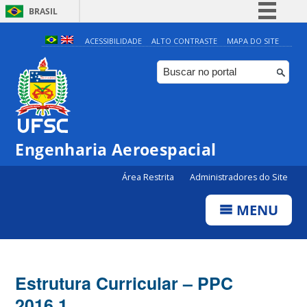
BRASIL
Simplifique!
ACESSIBILIDADE
ALTO CONTRASTE
MAPA DO SITE
Comunica BR
Participe
Acesso à informação
Legislação
Engenharia Aeroespacial
Canais
Área Restrita
Administradores do Site
MENU
Estrutura Curricular – PPC
2016.1