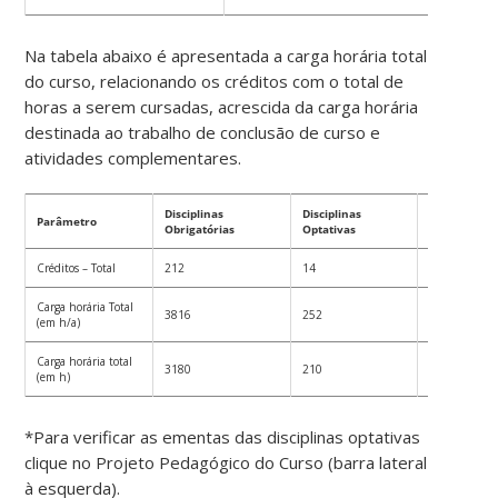
Na tabela abaixo é apresentada a carga horária total
do curso, relacionando os créditos com o total de
horas a serem cursadas, acrescida da carga horária
destinada ao trabalho de conclusão de curso e
atividades complementares.
Disciplinas
Disciplinas
Parâmetro
TCC
Obrigatórias
Optativas
Créditos – Total
212
14
4
Carga horária Total
3816
252
72
(em h/a)
Carga horária total
3180
210
60
(em h)
*Para verificar as ementas das disciplinas optativas
clique no Projeto Pedagógico do Curso (barra lateral
à esquerda).