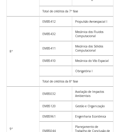
Total de créditos da 7ª fase
19
EMB5412
Propulsão Aeroespacial I
4
Mecânica dos Fluidos
EMB5432
3
Computacional
Mecânica dos Sólidos
EMB5411
4
Computacional
8ª
EMB5410
Mecânica do Vôo Espacial
4
Obrigatória I
4
Total de créditos da 8ª fase
19
Avaliação de Impactos
EMB5032
2
Ambientais
EMB5120
Gestão e Organização
4
EMB5961
Engenharia Econômica
3
Planejamento de
9ª
EMB5044
Trabalho de Conclusão de
2