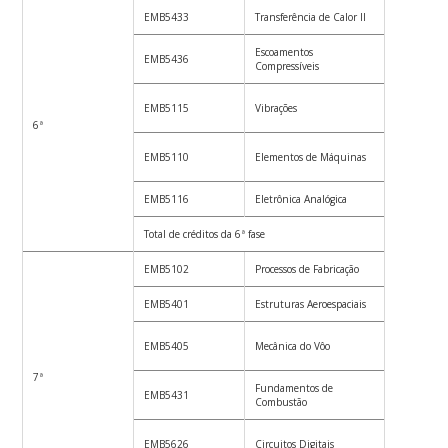
EMB5433
Transferência de Calor II
3
Escoamentos
EMB5436
4
Compressíveis
EMB5115
Vibrações
4
6ª
EMB5110
Elementos de Máquinas
4
EMB5116
Eletrônica Analógica
4
Total de créditos da 6ª fase
19
EMB5102
Processos de Fabricação
4
EMB5401
Estruturas Aeroespaciais
4
EMB5405
Mecânica do Vôo
4
7ª
Fundamentos de
EMB5431
3
Combustão
EMB5626
Circuitos Digitais
4