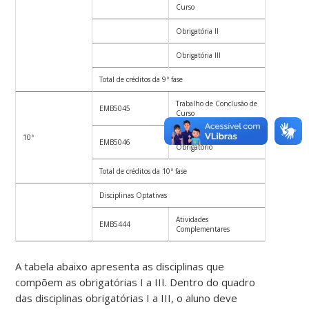
Curso
Obrigatória II
4
Obrigatória III
4
Total de créditos da 9ª fase
19
Trabalho de Conclusão de
EMB5045
4
Curso
10ª
Estágio Curricular
EMB5046
22
Obrigatório
Total de créditos da 10ª fase
26
Disciplinas Optativas
14
Atividades
EMB5444
10
Complementares
A tabela abaixo apresenta as disciplinas que
compõem as obrigatórias I a III. Dentro do quadro
das disciplinas obrigatórias I a III, o aluno deve